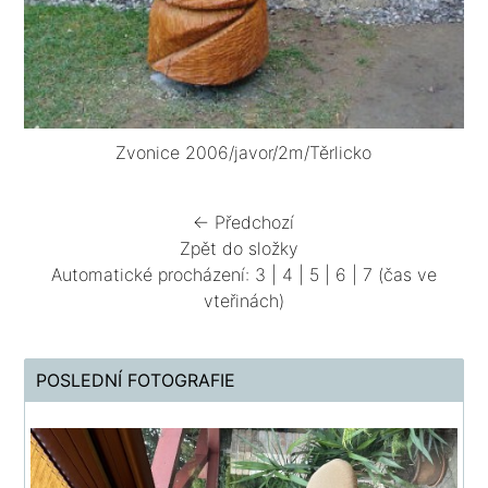
Zvonice 2006/javor/2m/Těrlicko
← Předchozí
Zpět do složky
Automatické procházení:
3
|
4
|
5
|
6
|
7
(čas ve
vteřinách)
POSLEDNÍ FOTOGRAFIE