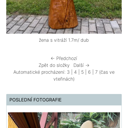
žena s vitráží 1.7m/ dub
← Předchozí
Zpět do složky
Další →
Automatické procházení:
3
|
4
|
5
|
6
|
7
(čas ve
vteřinách)
POSLEDNÍ FOTOGRAFIE