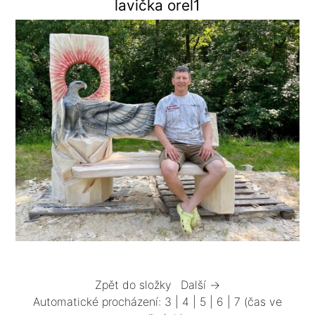
lavička orel1
Zpět do složky
Další →
Automatické procházení:
3
|
4
|
5
|
6
|
7
(čas ve