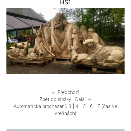
HS1
← Předchozí
Zpět do složky
Další →
Automatické procházení:
3
|
4
|
5
|
6
|
7
(čas ve
vteřinách)