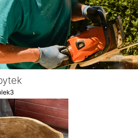
ytek
olek3