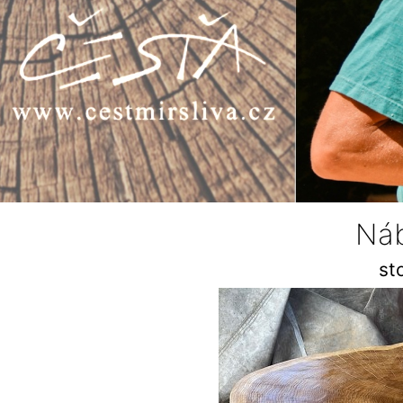
Náb
st