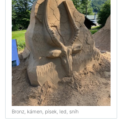
Bronz, kámen, písek, led, sníh