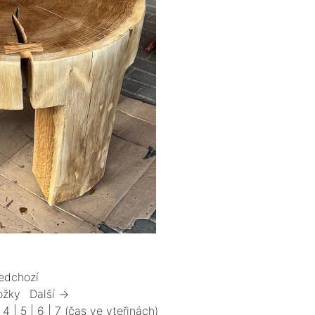
edchozí
ožky
Další →
|
4
|
5
|
6
|
7
(čas ve vteřinách)