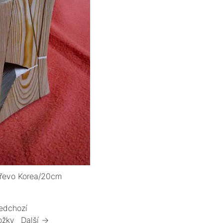
dřevo Korea/20cm
edchozí
ožky
Další →