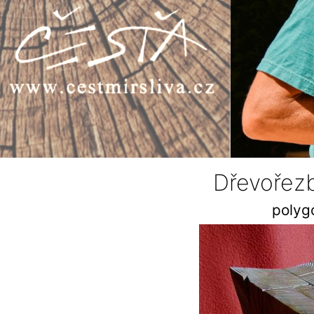
Dřevořez
polygo