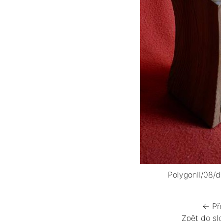
PolygonII/08/
← Př
Zpět do sl