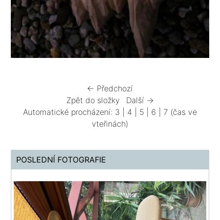
← Předchozí
Zpět do složky
Další →
Automatické procházení:
3
|
4
|
5
|
6
|
7
(čas ve
vteřinách)
POSLEDNÍ FOTOGRAFIE