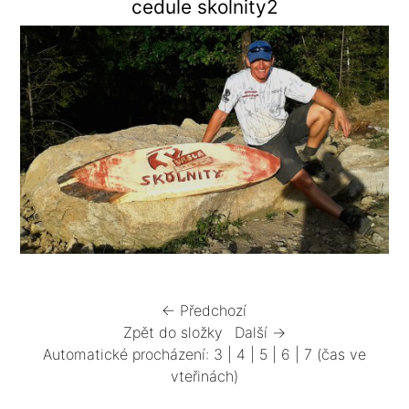
cedule skolnity2
← Předchozí
Zpět do složky
Další →
Automatické procházení:
3
|
4
|
5
|
6
|
7
(čas ve
vteřinách)