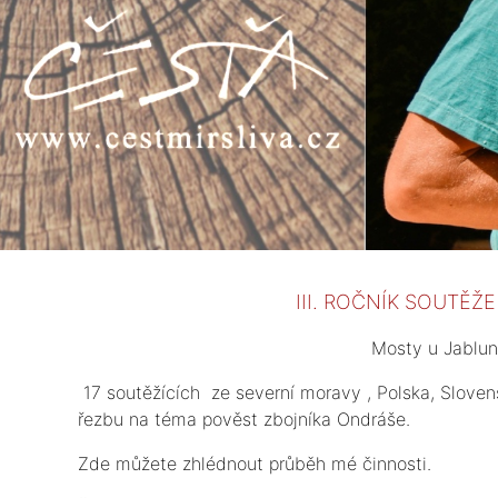
III. ROČNÍK SOUTĚŽ
Mosty u Jablun
17 soutěžících ze severní moravy , Polska, Slove
řezbu na téma pověst zbojníka Ondráše.
Zde můžete zhlédnout průběh mé činnosti.