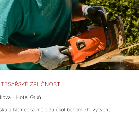
E TESAŘSKÉ ZRUČNOSTI
kova - Hotel Gruň
nska a Německa mělo za úkol během 7h. vytvořit